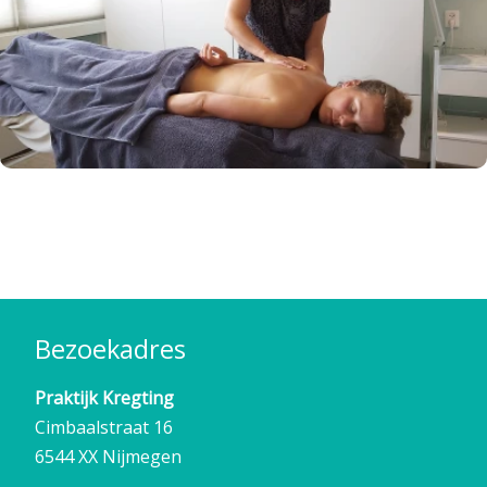
Bezoekadres
Praktijk Kregting
Cimbaalstraat 16
6544 XX Nijmegen