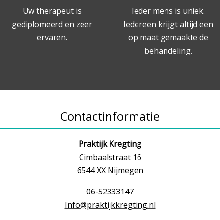
Uw therapeut is
Ieder mens is uniek.
gediplomeerd en zeer
Iedereen krijgt altijd een
ervaren.
op maat gemaakte de
behandeling.
Contactinformatie
Praktijk Kregting
Cimbaalstraat 16
6544 XX Nijmegen
06-52333147
Info@praktijkkregting.nl