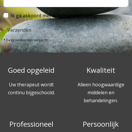
Ik ga akkoord met de
privacyverklaring
.
Verzenden
* Deze velden zijn verplicht
Goed opgeleid
Kwaliteit
Uw therapeut wordt
Alleen hoogwaardige
continu bijgeschoold.
middelen en
behandelingen.
Professioneel
Persoonlijk